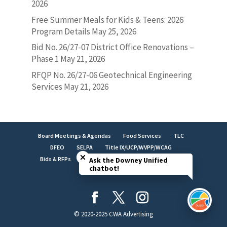
2026
Free Summer Meals for Kids & Teens: 2026
Program Details
May 25, 2026
Bid No. 26/27-07 District Office Renovations –
Phase 1
May 21, 2026
RFQP No. 26/27-06 Geotechnical Engineering
Services
May 21, 2026
Board Meetings & Agendas
Food Services
TLC
Close chatbot welcome bubble
DFEO
SELPA
Title IX/UCP/WVPP/WCAG
Bids & RFPs
Employment
LCAP
Facilities
Ask the Downey Unified
chatbot!
Brand Identity
© 2020-2025 CWA Advertising