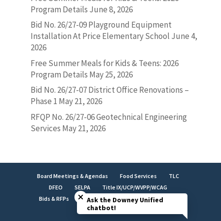
Program Details
June 8, 2026
Bid No. 26/27-09 Playground Equipment
Installation At Price Elementary School
June 4,
2026
Free Summer Meals for Kids & Teens: 2026
Program Details
May 25, 2026
Bid No. 26/27-07 District Office Renovations –
Phase 1
May 21, 2026
RFQP No. 26/27-06 Geotechnical Engineering
Services
May 21, 2026
Board Meetings & Agendas
Food Services
TLC
Close chatbot welcome bubble
DFEO
SELPA
Title IX/UCP/WVPP/WCAG
Bids & RFPs
Employment
LCAP
Facilities
Ask the Downey Unified
chatbot!
Brand Identity