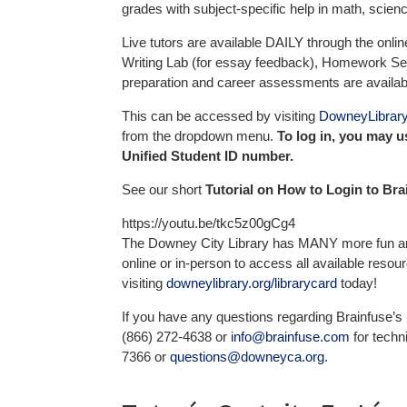
grades with subject-specific help in math, scien
Live tutors are available DAILY through the onlin
Writing Lab (for essay feedback), Homework Sen
preparation and career assessments are availab
This can be accessed by visiting
DowneyLibrary
from the dropdown menu.
To log in, you may
Unified Student ID number.
See our short
Tutorial on How to Login to Br
https://youtu.be/tkc5z00gCg4
The Downey City Library has MANY more fun and e
online or in-person to access all available resou
visiting
downeylibrary.org/librarycard
today!
If you have any questions regarding Brainfuse’
(866) 272-4638 or
info@brainfuse.com
for techn
7366 or
questions@downeyca.org
.