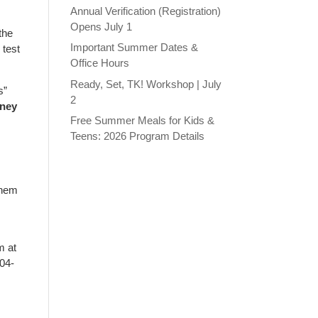
Annual Verification (Registration)
Opens July 1
the
Important Summer Dates &
 test
Office Hours
Ready, Set, TK! Workshop | July
s”
2
wney
Free Summer Meals for Kids &
Teens: 2026 Program Details
them
m at
904-