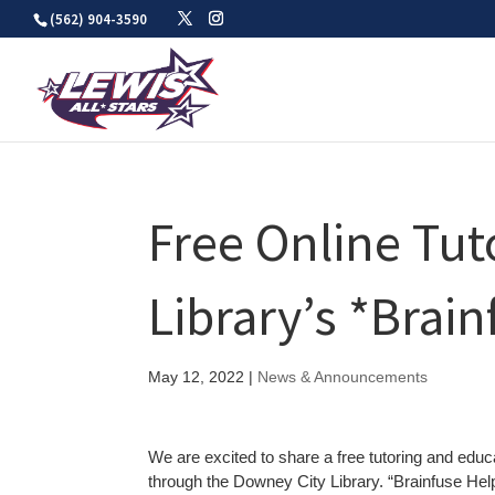
Skip
(562) 904-3590
to
content
Free Online Tut
Library’s *Brai
May 12, 2022
|
News & Announcements
We are excited to share a free tutoring and educ
through the Downey City Library. “Brainfuse Help N