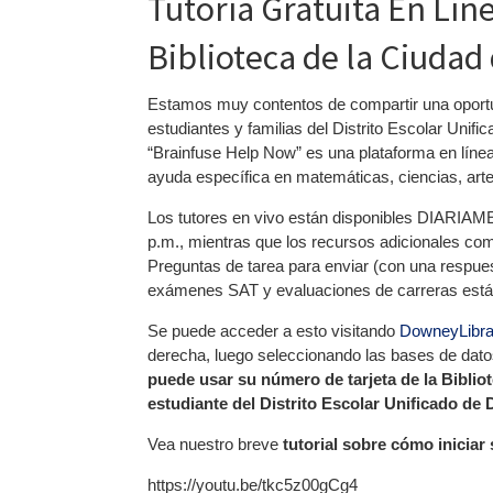
Tutoría Gratuita En Lín
Biblioteca de la Ciuda
Estamos muy contentos de compartir una oportuni
estudiantes y familias del Distrito Escolar Unif
“Brainfuse Help Now” es una plataforma en línea 
ayuda específica en matemáticas, ciencias, arte
Los tutores en vivo están disponibles DIARIAMEN
p.m., mientras que los recursos adicionales com
Preguntas de tarea para enviar (con una respues
exámenes SAT y evaluaciones de carreras están 
Se puede acceder a esto visitando
DowneyLibra
derecha, luego seleccionando las bases de dat
puede usar su número de tarjeta de la Bibli
estudiante del Distrito Escolar Unificado de
Vea nuestro breve
tutorial sobre cómo iniciar
https://youtu.be/tkc5z00gCg4