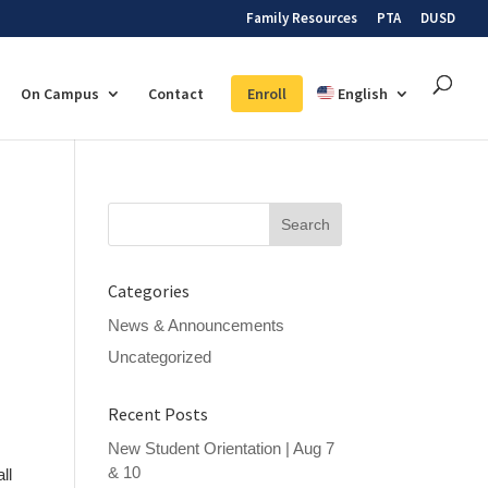
Family Resources
PTA
DUSD
On Campus
Contact
Enroll
English
Search
for:
Categories
News & Announcements
Uncategorized
Recent Posts
New Student Orientation | Aug 7
& 10
ll