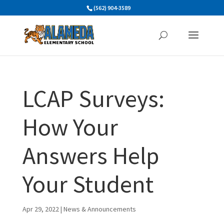
Skip
(562) 904-3589
to
content
LCAP Surveys:
How Your
Answers Help
Your Student
Apr 29, 2022
|
News & Announcements