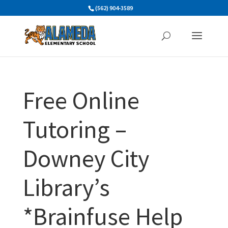
Skip
(562) 904-3589
to
content
Free Online
Tutoring –
Downey City
Library’s
*Brainfuse Help