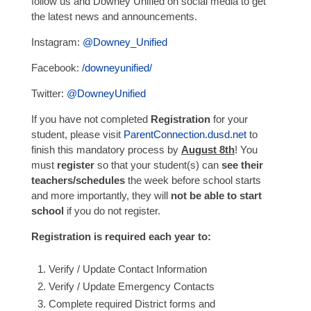
follow us and Downey Unified on social media to get
the latest news and announcements.
Instagram:
@Downey_Unified
Facebook:
/downeyunified/
Twitter:
@DowneyUnified
If you have not completed
Registration
for your
student, please visit
ParentConnection.dusd.net
to
finish this mandatory process by
August 8th
!
You
must
register
so that your student(s) can
see their
teachers/schedules
the week before school starts
and more importantly, they will
not be able to start
school
if you do not register.
Registration is required each year to:
Verify / Update Contact Information
Verify / Update Emergency Contacts
Complete required District forms and