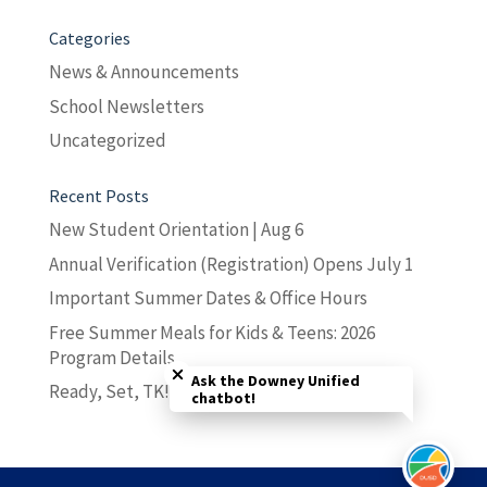
Categories
News & Announcements
School Newsletters
Uncategorized
Recent Posts
New Student Orientation | Aug 6
Annual Verification (Registration) Opens July 1
Important Summer Dates & Office Hours
Free Summer Meals for Kids & Teens: 2026
Close chatbot welcome bubble
Program Details
Ask the Downey Unified
Ready, Set, TK! Workshop | June 25
chatbot!