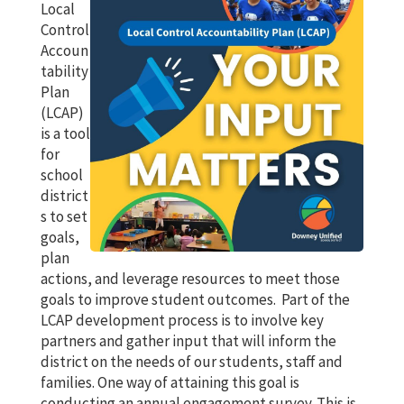
Local
Control
Accoun
tability
Plan
(LCAP)
is a tool
for
school
district
s to set
goals,
plan
actions, and leverage resources to meet those
goals to improve student outcomes. Part of the
LCAP development process is to involve key
partners and gather input that will inform the
district on the needs of our students, staff and
families. One way of attaining this goal is
conducting an annual engagement survey. This is