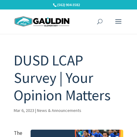
Skip
(562) 904-3582
to
content
DUSD LCAP
Survey | Your
Opinion Matters
Mar 6, 2023
|
News & Announcements
The